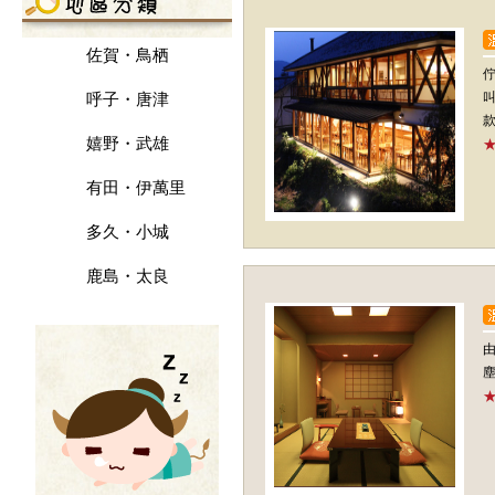
佐賀・鳥栖
呼子・唐津
嬉野・武雄
有田・伊萬里
多久・小城
鹿島・太良