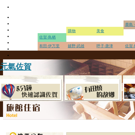
鹿島
購物
美食
佐賀‧鳥栖
有田‧伊万里
嬉野‧武雄
呼子‧唐津
佐賀‧
元氣佐賀