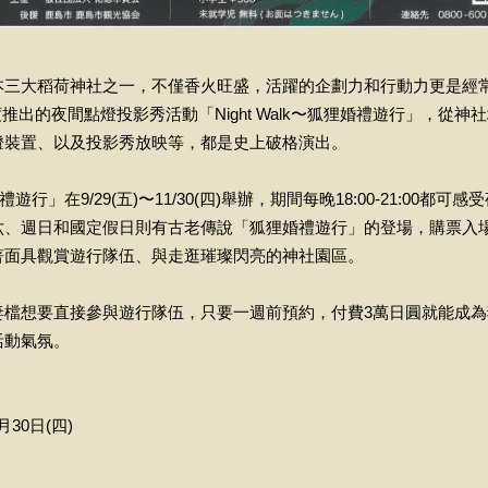
本三大稻荷神社之一，不僅香火旺盛，活躍的企劃力和行動力更是經
度推出的夜間點燈投影秀活動「Night Walk〜狐狸婚禮遊行」，從
燈裝置、以及投影秀放映等，都是史上破格演出。
狸婚禮遊行」在9/29(五)〜11/30(四)舉辦，期間每晚18:00-21:00
六、週日和國定假日則有古老傳說「狐狸婚禮遊行」的登場，購票入
著面具觀賞遊行隊伍、與走逛璀璨閃亮的神社園區。
妻檔想要直接參與遊行隊伍，只要一週前預約，付費3萬日圓就能成
活動氣氛。
月30日(四)