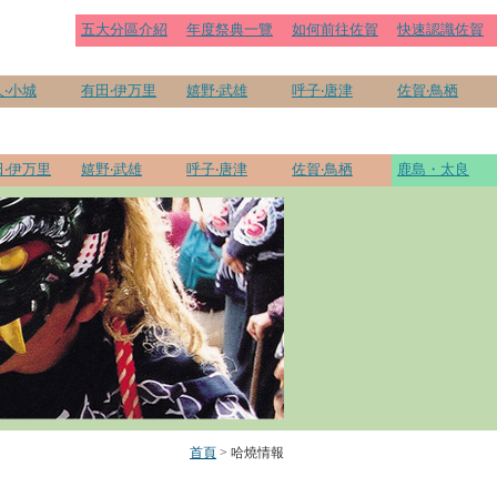
五大分區介紹
年度祭典一覽
如何前往佐賀
快速認識佐賀
‧小城
有田‧伊万里
嬉野‧武雄
呼子‧唐津
佐賀‧鳥栖
田‧伊万里
嬉野‧武雄
呼子‧唐津
佐賀‧鳥栖
鹿島・太良
首頁
> 哈燒情報