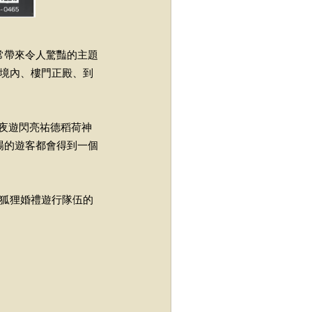
常帶來令人驚豔的主題
神社境內、樓門正殿、到
都可感受夜遊閃亮祐德稻荷神
場的遊客都會得到一個
為狐狸婚禮遊行隊伍的