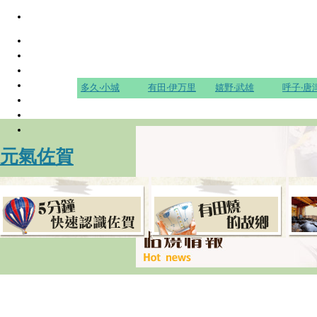
多久‧小城
有田‧伊万里
嬉野‧武雄
呼子‧唐
元氣佐賀