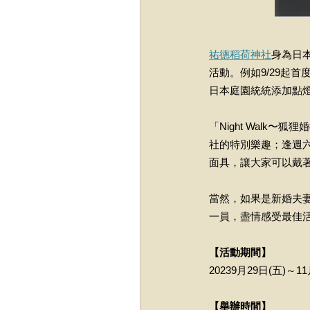
祐德稻荷神社
身為日
活動。例如9/29起首
日本庭園統統添加點
「Night Walk〜狐
社的特別樂趣；逢週
面具，讓大家可以戴
當然，如果是新婚夫
一員，盡情感受最佳
【活動期間】
20239月29日(五)～11
【舉辦時間】