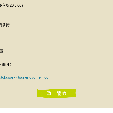
終入場20：00）
門前街
日圓
有面具）
yutokusan-kitsunenoyomeiri.com