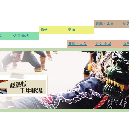
鹿島・太良
多久
購物
美食
津
佐賀‧鳥栖
鹿島・太良
多久‧小城
有