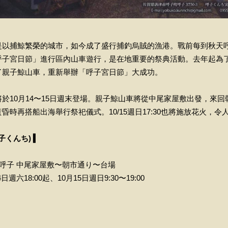
是以捕鯨繁榮的城市，如今成了盛行捕釣烏賊的漁港。戰前每到秋天
呼子宮日節」進行區內山車遊行，是在地重要的祭典活動。去年起為
了親子鯨山車，重新舉辦「呼子宮日節」大成功。
於10月14〜15日週末登場。親子鯨山車將從中尾家屋敷出發，來
昏時再搭船出海舉行祭祀儀式。10/15週日17:30也將施放花火，令
子くんち) ▍
呼子 中尾家屋敷〜朝市通り〜台場
日週六18:00起、10月15日週日9:30〜19:00