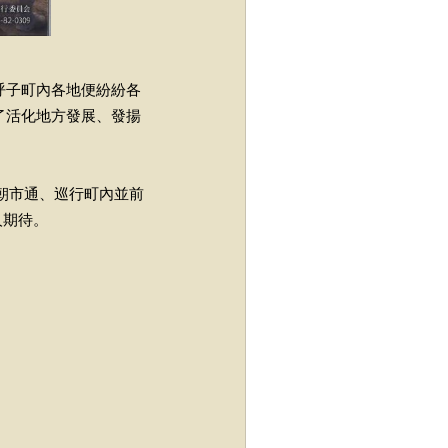
呼子町內各地便紛紛各
了活化地方發展、發揚
回朝市通、巡行町內並前
人期待。